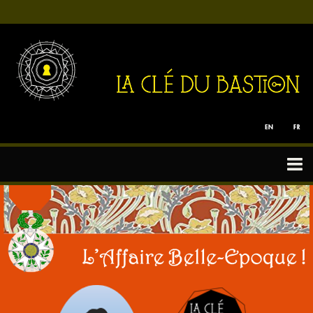
Tous nos Jeux
Particuliers
Team Building
Enfants
Bon cadeau