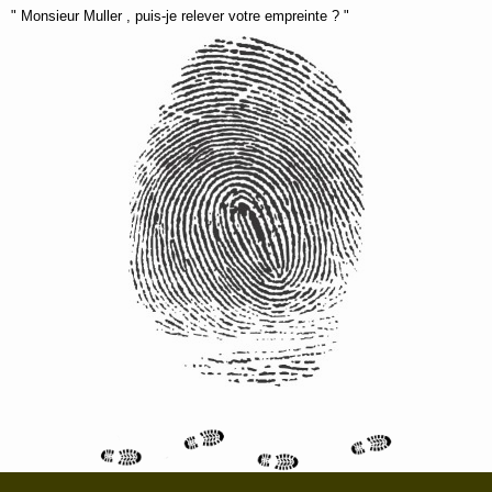
" Monsieur Muller , puis-je relever votre empreinte ? "