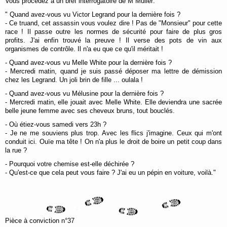
Vous procédez à un bref interrogatoire de M Muller:
Réservez !
" Quand avez-vous vu Victor Legrand pour la dernière fois ?
- Ce truand, cet assassin vous voulez dire ! Pas de "Monsieur" pour cette
Contact
race ! Il passe outre les normes de sécurité pour faire de plus gros
profits. J'ai enfin trouvé la preuve ! Il verse des pots de vin aux
organismes de contrôle. Il n'a eu que ce qu'il méritait !
- Quand avez-vous vu Melle White pour la dernière fois ?
- Mercredi matin, quand je suis passé déposer ma lettre de démission
chez les Legrand. Un joli brin de fille ... oulala !
- Quand avez-vous vu Mélusine pour la dernière fois ?
- Mercredi matin, elle jouait avec Melle White. Elle deviendra une sacrée
belle jeune femme avec ses cheveux bruns, tout bouclés.
- Où étiez-vous samedi vers 23h ?
- Je ne me souviens plus trop. Avec les flics j'imagine. Ceux qui m'ont
conduit ici. Ouïe ma tête ! On n'a plus le droit de boire un petit coup dans
la rue ?
- Pourquoi votre chemise est-elle déchirée ?
- Qu'est-ce que cela peut vous faire ? J'ai eu un pépin en voiture, voilà."
Pièce à conviction n°37