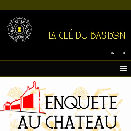
Tous nos Jeux
Particuliers
Team Building
Enfants
Bon cadeau