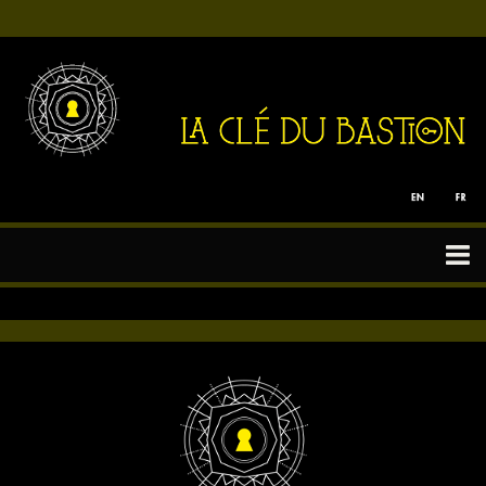
event
Tous nos Jeux
Particuliers
Team Building
Enfants
Bon cadeau